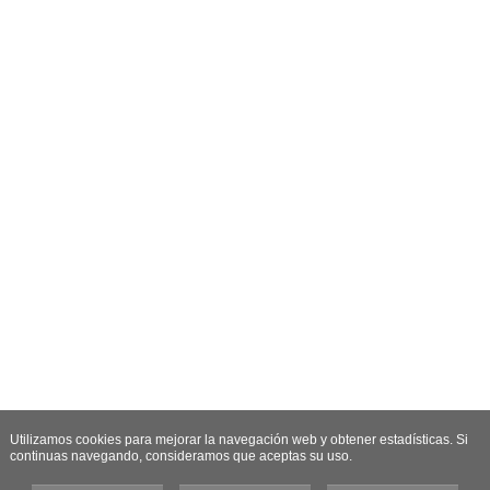
Utilizamos cookies para mejorar la navegación web y obtener estadísticas. Si
continuas navegando, consideramos que aceptas su uso.