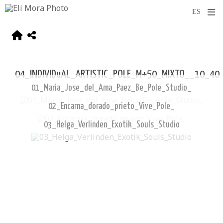
04_INDIVIDuAL_ARTISTIC_POLE_M+50_MIXTO__10_40
01_Maria_Jose_del_Ama_Paez_Be_Pole_Studio_
02_Encarna_dorado_prieto_Vive_Pole_
03_Helga_Verlinden_Exotik_Souls_Studio