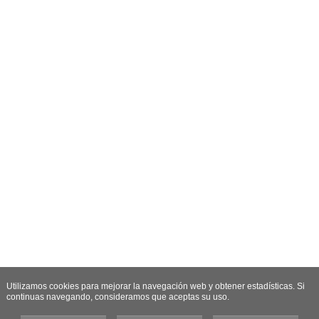
Utilizamos cookies para mejorar la navegación web y obtener estadísticas. Si
continuas navegando, consideramos que aceptas su uso.