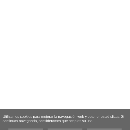
Utilizamos cookies para mejorar la navegación web y obtener estadísticas. Si
continuas navegando, consideramos que aceptas su uso.