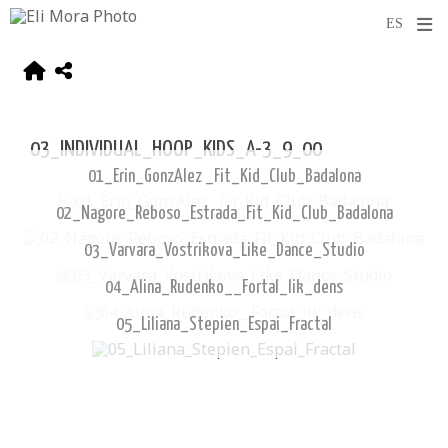
03_INDIVIDUAL_HOOP_KIDS_A-3_9_00
01_Erin_GonzAlez _Fit_Kid_Club_Badalona
02_Nagore_Reboso_Estrada_Fit_Kid_Club_Badalona
03_Varvara_Vostrikova_Like_Dance_Studio
04_Alina_Rudenko__Fortal_lik_dens
05_Liliana_Stepien_Espai_Fractal