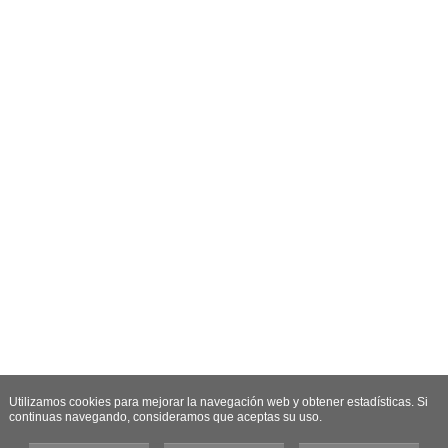
Utilizamos cookies para mejorar la navegación web y obtener estadísticas. Si
continuas navegando, consideramos que aceptas su uso.