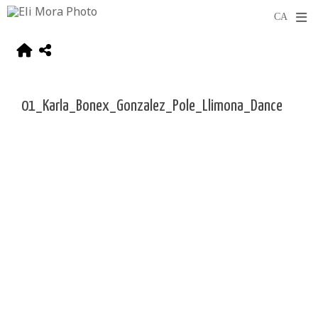
01_Karla_Bonex_Gonzalez_Pole_Llimona_Dance