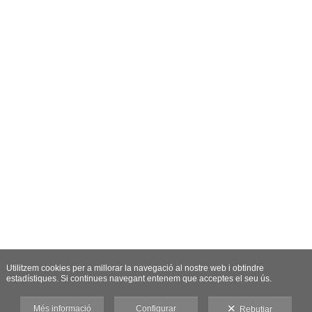
Utilitzem cookies per a millorar la navegació al nostre web i obtindre
estadístiques. Si continues navegant entenem que acceptes el seu ús.
Més informació
Configurar
Rebutjar