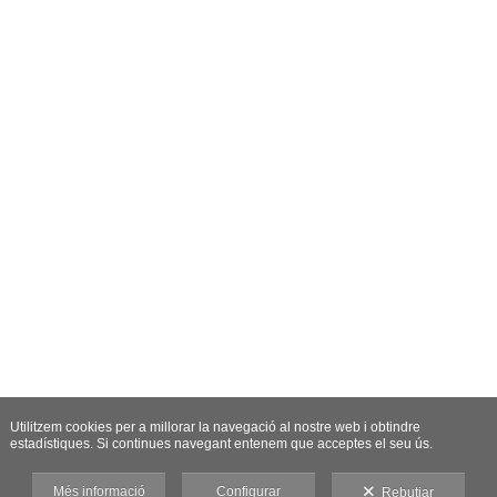
Utilitzem cookies per a millorar la navegació al nostre web i obtindre
estadístiques. Si continues navegant entenem que acceptes el seu ús.
Més informació
Configurar
Rebutjar