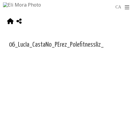
06_LucIa_CastaNo_PErez_Polefitnessliz_