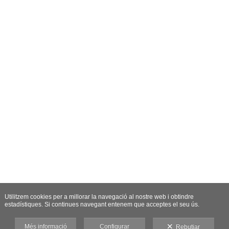
Utilitzem cookies per a millorar la navegació al nostre web i obtindre
estadístiques. Si continues navegant entenem que acceptes el seu ús.
Més informació
Configurar
Rebutjar