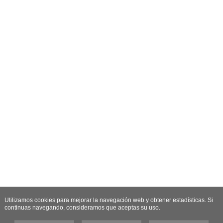
Utilizamos cookies para mejorar la navegación web y obtener estadísticas. Si
continuas navegando, consideramos que aceptas su uso.