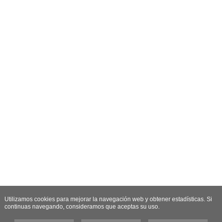
Utilizamos cookies para mejorar la navegación web y obtener estadísticas. Si
continuas navegando, consideramos que aceptas su uso.