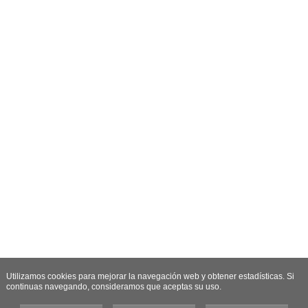
Utilizamos cookies para mejorar la navegación web y obtener estadísticas. Si
continuas navegando, consideramos que aceptas su uso.