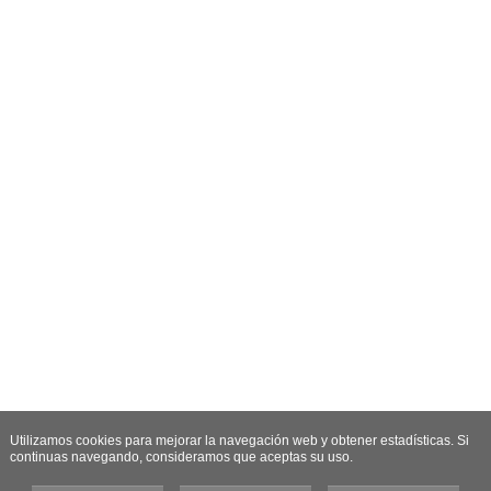
Utilizamos cookies para mejorar la navegación web y obtener estadísticas. Si
continuas navegando, consideramos que aceptas su uso.