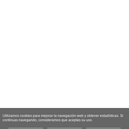
Utilizamos cookies para mejorar la navegación web y obtener estadísticas. Si
continuas navegando, consideramos que aceptas su uso.