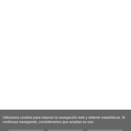
Utilizamos cookies para mejorar la navegación web y obtener estadísticas. Si
continuas navegando, consideramos que aceptas su uso.