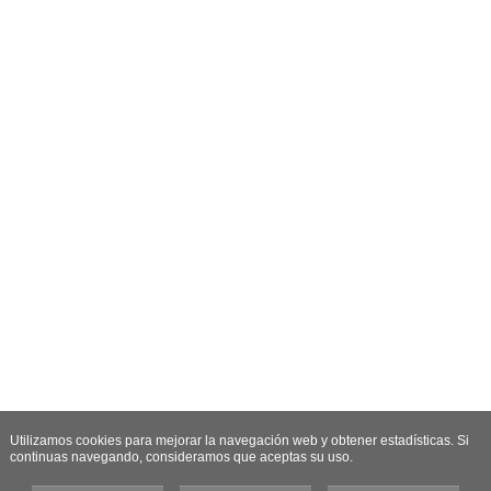
Utilizamos cookies para mejorar la navegación web y obtener estadísticas. Si
continuas navegando, consideramos que aceptas su uso.