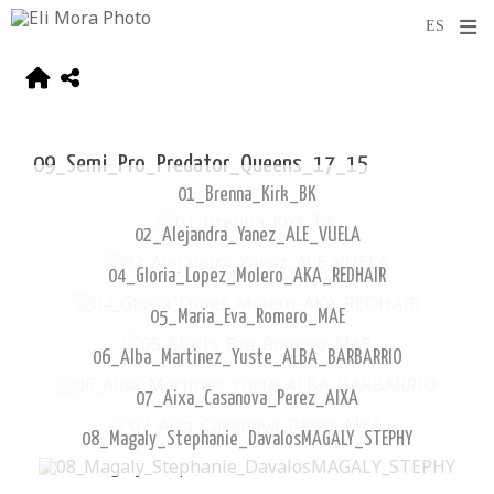
09_Semi_Pro_Predator_Queens_17_15
01_Brenna_Kirk_BK
02_Alejandra_Yanez_ALE_VUELA
04_Gloria_Lopez_Molero_AKA_REDHAIR
05_Maria_Eva_Romero_MAE
06_Alba_Martinez_Yuste_ALBA_BARBARRIO
07_Aixa_Casanova_Perez_AIXA
08_Magaly_Stephanie_DavalosMAGALY_STEPHY