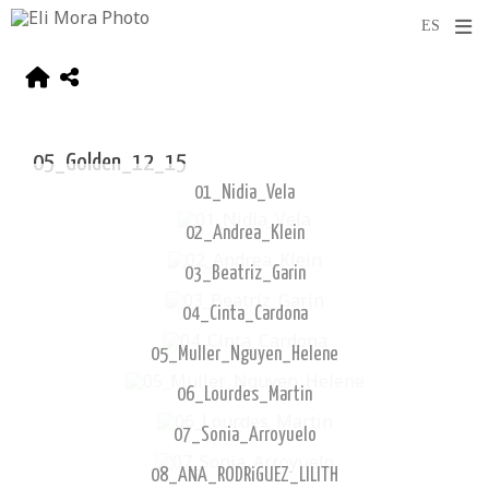
05_Golden_12_15
01_Nidia_Vela
02_Andrea_Klein
03_Beatriz_Garin
04_Cinta_Cardona
05_Muller_Nguyen_Helene
06_Lourdes_Martin
07_Sonia_Arroyuelo
08_ANA_RODRiGUEZ_LILITH