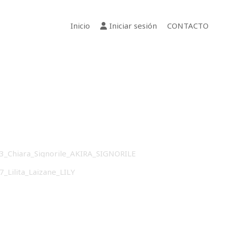
Inicio
Iniciar sesión
CONTACTO
03_Chiara_Signorile_AKIRA_SIGNORILE
07_Lilita_Laizane_LILY