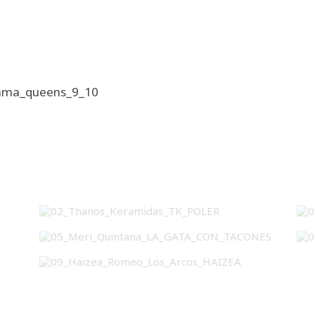
ama_queens_9_10
02_Thanos_Keramidas_TK_POLER
05_Meri_Quintana_LA_GATA_CON_TACONES
09_Haizea_Romeo_Los_Arcos_HAIZEA