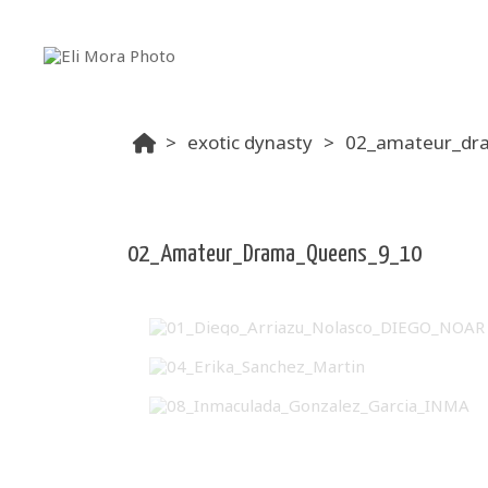
exotic dynasty
02_amateur_dr
02_Amateur_Drama_Queens_9_10
01_Diego_Arriazu_Nolasco_DIEGO_NOAR
04_Erika_Sanchez_Martin
08_Inmaculada_Gonzalez_Garcia_INMA