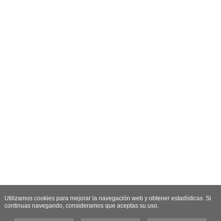
Utilizamos cookies para mejorar la navegación web y obtener estadísticas. Si
continuas navegando, consideramos que aceptas su uso.