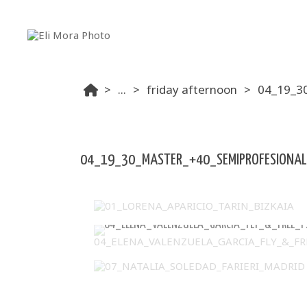
...
friday afternoon
04_19_3
04_19_30_MASTER_+40_SEMIPROFESIONAL
01_LORENA_APARICIO_TARIN_BIZKAIA
04_ELENA_
07_NATALIA_SOLEDAD_FARIERI_MADRID