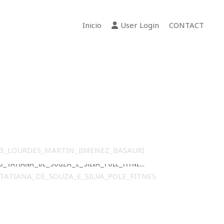
Inicio
User Login
CONTACT
03_LOURDES_MARTIN_JIMENEZ_BASAURI
06_TATIANA_DE_SOUZA_E_SILVA_POLE_FITNESS_SAN_FERNANDO