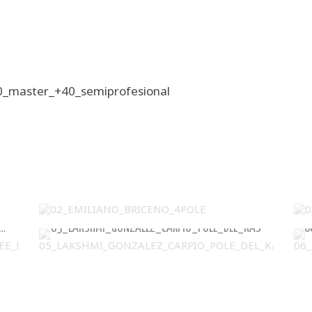
0_master_+40_semiprofesional
02_EMILIANO_BRICENO_4POLE
VALENZUELA_GARCIA_FLY_&_FREE_POLE_STUDIO
05_LAKSHMI_GONZALEZ_CARPIO_POLE_DEL_KAS