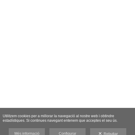
Utilitzem cookies per a millorar la navegació al nostre web i obtindre
estadístiques. Si continues navegant entenem que acceptes el seu ús.
Més informació
Configurar
Rebutjar