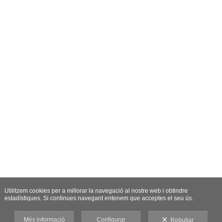
Utilitzem cookies per a millorar la navegació al nostre web i obtindre
estadístiques. Si continues navegant entenem que acceptes el seu ús.
Més informació
Configurar
Rebutjar