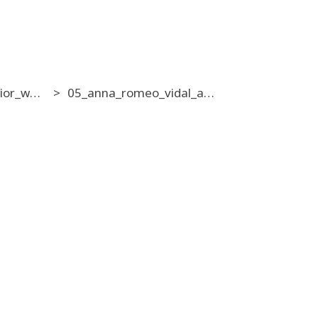
02_16_00_senior_women_amateur_grupo_b_30_3g
05_anna_romeo_vidal_awma_bcn