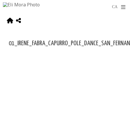
01_IRENE_FABRA_CAPURRO_POLE_DANCE_SAN_FERNA