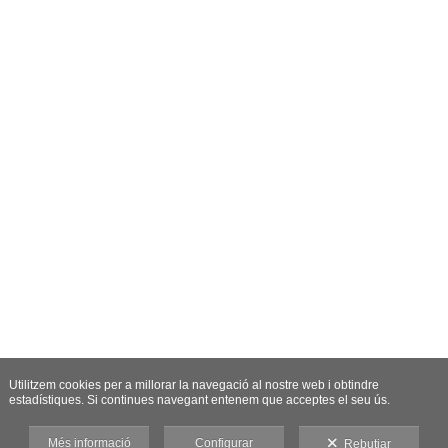
Utilitzem cookies per a millorar la navegació al nostre web i obtindre
estadístiques. Si continues navegant entenem que acceptes el seu ús.
Més informació
Configurar
Rebutjar