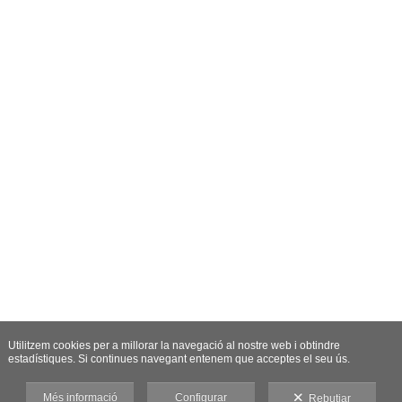
Utilitzem cookies per a millorar la navegació al nostre web i obtindre
estadístiques. Si continues navegant entenem que acceptes el seu ús.
Més informació
Configurar
Rebutjar