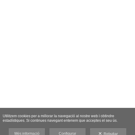
Utilitzem cookies per a millorar la navegació al nostre web i obtindre
estadístiques. Si continues navegant entenem que acceptes el seu ús.
Més informació
Configurar
Rebutjar