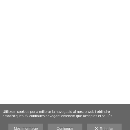
Utilitzem cookies per a millorar la navegació al nostre web i obtindre
estadístiques. Si continues navegant entenem que acceptes el seu ús.
Més informació
Configurar
Rebutjar