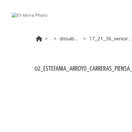
...
dissabte matí
17_21_36_senior_women_e
02_ESTEFANIA_ARROYO_CARRERAS_PIENSA_