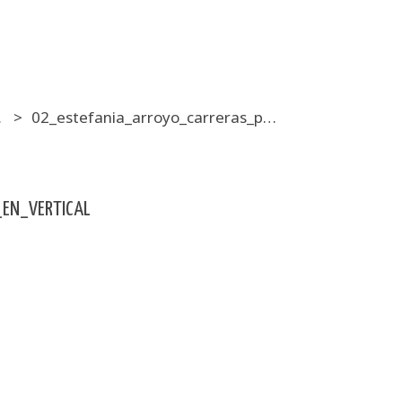
lite
02_estefania_arroyo_carreras_piensa_en_vertical
EN_VERTICAL