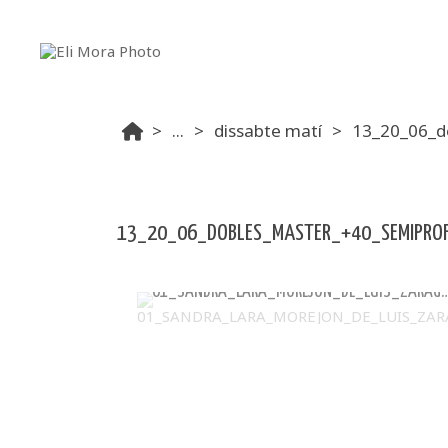
...
dissabte matí
13_20_06_d
13_20_06_DOBLES_MASTER_+40_SEMIPROF
01_SANDRA_LARA_MOREJON_DE_L