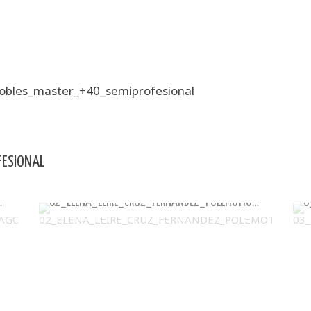
obles_master_+40_semiprofesional
ESIONAL
UIS_ZARAGOZA
02_ELENA_LEIRE_CRUZ_FERNANDEZ_POLEMOTIONS_GC