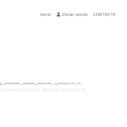
Inicio
Iniciar sessió
CONTACTE
03_EMILIANO_EUKENE_BRICENO_ǪUEREJETA_4POLE