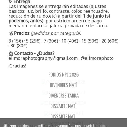
✨ Entrega
Las imágenes se entregarán editadas (ajustes
básicos: luz, brillo, contraste, color, reencuadre,
reducción de ruido,etc) a partir del
1 de junio (si
podemos, antes)
, por estricto orden de pago
mediante enlace a galería privada de descarga.
💰 Precios
(pedidos por categoría)
3 (15€) · 5 (25€) · 7 (30€) · 10 (40€) · 15 (50€) · 20 (60€)
· 30 (80€)
📩 Contacto - ¿Dudas?
elimoraphotography@gmail.com
· @elimoraphoto
¡Gracias!
PODIOS NPC 2026
DIVENDRES MATÍ
DIVENDRES TARDA
DISSABTE MATÍ
DISSABTE MATÍ
Utilitzem cookies per a millorar la navegació al nostre web i obtindre