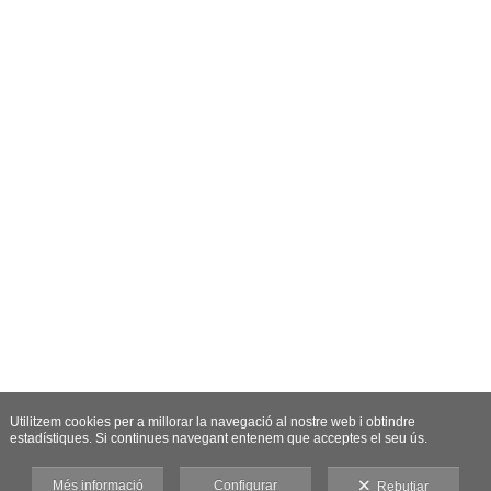
Utilitzem cookies per a millorar la navegació al nostre web i obtindre
estadístiques. Si continues navegant entenem que acceptes el seu ús.
Més informació
Configurar
Rebutjar