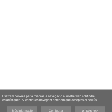
Utilitzem cookies per a millorar la navegació al nostre web i obtindre
estadístiques. Si continues navegant entenem que acceptes el seu ús.
Més informació
Configurar
Rebutjar